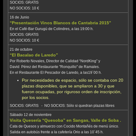
SOCIOS: GRATIS
NO SOCIOS: 10 €
16 de Junio
“Presentación Vinos Blancos de Cantabria 2015”
En el Café-Bar Gurugú de Colindres, a las 19:00 h.
SOCIOS: GRATIS
NO SOCIOS: 10 €
21 de octubre
“El Bacalao de Laredo”
Por Roberto Novales, Director de Calidad “NordKing” y
David Pérez del Restaurante "Ronquillo" de Ramales.
En el Restaurante El Pescador de Laredo, a las19´00 h.
Por necesidades de espacio, sólo se contaba con 20
plazas disponibles, que se ampliaron a 30 y que
fueron ocupadas, por riguroso orden de inscripción,
por los socios.
SOCIOS: GRATIS - NO SOCIOS: Sólo si quedran plazas libres
Sábado 12 de noviembre
Visita Quesería “Quesoba” en Sangas, Valle de Soba .
Cata de Quesos y almuerzo con Cocido Montañés de menú único.
Salida en autobús frente a la cafetería Orio a las 10´45 h.