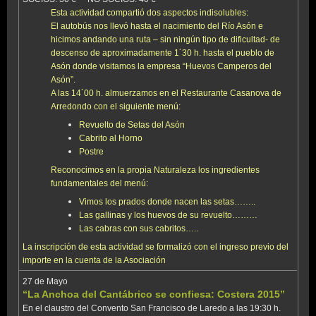
Esta actividad compartió dos aspectos indisolubles:
El autobús nos llevó hasta el nacimiento del Río Asón e
hicimos andando una ruta – sin ningún tipo de dificultad- de
descenso de aproximadamente 1´30 h. hasta el pueblo de
Asón donde visitamos la empresa “Huevos Camperos del
Asón”.
A las 14´00 h. almuerzamos en el Restaurante Casanova de
Arredondo con el siguiente menú:
Revuelto de Setas del Asón
Cabrito al Horno
Postre
Reconocimos en la propia Naturaleza los ingredientes
fundamentales del menú:
Vimos los prados donde nacen las setas……..
Las gallinas y los huevos de su revuelto………
Las cabras con sus cabritos…..
La inscripción de esta actividad se formalizó con el ingreso previo del
importe en la cuenta de la Asociación
27 de Mayo
“La Anchoa del Cantábrico se confiesa: Costera 2015”
En el claustro del Convento San Francisco de Laredo a las 19:30 h.