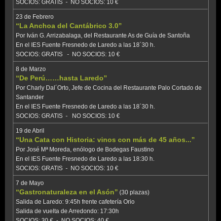
SOCIOS: GRATIS - NO SOCIOS: 10 €
23 de Febrero
“La Anchoa del Cantábrico 3.0”
Por Iván G. Arrizabalaga, del Restaurante As de Guía de Santoña
En el IES Fuente Fresnedo de Laredo a las 18´30 h.
SOCIOS: GRATIS - NO SOCIOS: 10 €
8 de Marzo
“De Perú……hasta Laredo”
Por Charly Dal´Orto, Jefe de Cocina del Restaurante Palo Cortado de
Santander
En el IES Fuente Fresnedo de Laredo a las 18´30 h.
SOCIOS: GRATIS - NO SOCIOS: 10 €
19 de Abril
“Una Cata con Historia: vinos con más de 45 años...”
Por José Mª Moreda, enólogo de Bodegas Faustino
En el IES Fuente Fresnedo de Laredo a las 18:30 h.
SOCIOS: GRATIS - NO SOCIOS: 10 €
7 de Mayo
“Gastronaturaleza en el Asón”
(30 plazas)
Salida de Laredo: 9:45h frente cafetería Orio
Salida de vuelta de Arredondo: 17:30h
SOCIOS: 30 € - NO SOCIOS: 40 €